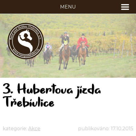
3. Hubertova jízda
Třebívlice
kategorie:
Akce
publikováno:
17.10.2015