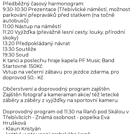
Předběžný časový harmonogram:
9:30-10:30 Prezentace (Třebívlické náměstí, možnost
parkování přepraváků před statkem (na točně
autobusů)
11:00 Nástup na náměstí
11:20 Vyjížďka (převážně lesní cesty, louky, přírodní
skoky)
13:20 Předpokládaný návrat
13:30 Soutěže
19:30 Soud
K tanci a poslechu hraje kapela PF Music Band
Startovné: 150Kč
Vstup na večerní zábavu pro jezdce zdarma, pro
doprovod 50,- Kč
Občerstvení a doprovodný program zajištěn.
Zajištěn fotograf a kameraman akce/ též letecké
záběry a záběry z vyjížďky na sportovní kameru.
Doprovodný program od 11:30 na Ranči pod Skálou v
Třebívlicích - Známá osobnost - popelka Eva
Hrušková
- Klaun Kristyán